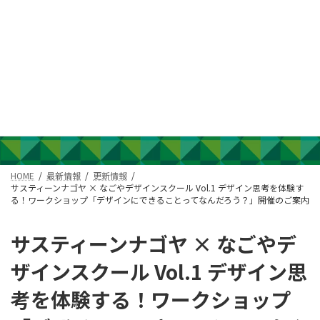
コ
ナ
ン
ビ
テ
ゲ
ン
ー
ツ
シ
最新情報
へ
ョ
ス
ン
キ
に
ッ
移
NEWS
プ
動
HOME
最新情報
更新情報
サスティーンナゴヤ × なごやデザインスクール Vol.1 デザイン思考を体験す
る！ワークショップ「デザインにできることってなんだろう？」開催のご案内
サスティーンナゴヤ × なごやデ
ザインスクール Vol.1 デザイン思
考を体験する！ワークショップ