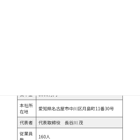
シックなブラックを採用した、一般家庭にもデザインがフィット
する、家具調スチールロッカーです。
会社概要
会社名
アルプススチール株式会社
創業
1938年
資本金
8000万円
本社所
愛知県名古屋市中川区月島町11番30号
在地
代表者
代表取締役 長谷川 茂
従業員
160人
数